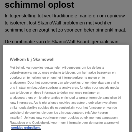
schimmel oplost
In tegenstelling tot veel traditionele manieren om opnieuw
te isoleren, lost
SkamoWall
problemen met vocht en
schimmel op en zorgt het zo voor een beter binnenklimaat.
De combinatie van de SkamoWall Board, gemaakt van
calciumsilicaat
en bijbehorende SkamoWall-producten die
diffusie-opene eigenschappen ondersteunen, betekent dat
Welkom bij Skamowall
vocht wordt gereguleerd en schimmel wordt geëlimineerd.
Met behulp van cookies verzamelen wij gegevens om jou de beste
gebruikerservaring op onze website te bieden, om herhaalde bezoeken en
De montage van SkamoWall
vindt plaats aan de
voorkeuren te herkennen en om het internetverkeer te meten en te
binnenkant van de blootliggende wand, wat eenvoudig en
analyseren. Door het accepteren van alle cookies of een deel daarvan stel je
ons in staat om bezoekersgedrag te analyseren, functies voor sociale media
snel kan worden gedaan door zowel particuliere als
aan te bieden en deze informatie te delen met onze reclame- en
professionele vakmensen.
analysepartners om je advertenties en inhoud te presenteren die aansluiten bij
jouw interesses. Als je niet al onze cookies accepteert, gebruiken we alleen
strikt noodzakelijke cookies die essentieel zijn voor het functioneren van de
website of de cookies die door jou zijn geaccepteerd (via Voorkeuren
Buiten herisolatie
instellen). Je kunt jouw voorkeuren voor cookies op elk moment aanpassen.
Raadpleeg ons Cookiebeleid voor meer informatie over de manier waarop wij
Buitenisolatie, vaak gevelisolatie genoemd, is een
cookies gebruiken.