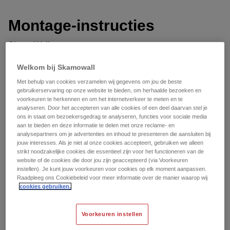
Montage-instructies
SkamoWall
Welkom bij Skamowall
Gegevensbladen
Met behulp van cookies verzamelen wij gegevens om jou de beste
gebruikerservaring op onze website te bieden, om herhaalde bezoeken en
SkamoWall Board
voorkeuren te herkennen en om het internetverkeer te meten en te
analyseren. Door het accepteren van alle cookies of een deel daarvan stel je
ons in staat om bezoekersgedrag te analyseren, functies voor sociale media
SkamoWall Bore
aan te bieden en deze informatie te delen met onze reclame- en
analysepartners om je advertenties en inhoud te presenteren die aansluiten bij
Skamol Corner
jouw interesses. Als je niet al onze cookies accepteert, gebruiken we alleen
strikt noodzakelijke cookies die essentieel zijn voor het functioneren van de
website of de cookies die door jou zijn geaccepteerd (via Voorkeuren
Skamol Lime Mortar
instellen). Je kunt jouw voorkeuren voor cookies op elk moment aanpassen.
Raadpleeg ons Cookiebeleid voor meer informatie over de manier waarop wij
Skamol Mesh
cookies gebruiken.
Skamol Primer
Voorkeuren instellen
Skamol Smooth Plaster