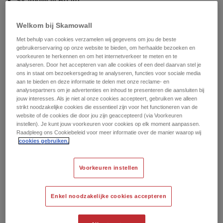
SkamoWall Board
SkamoWall Bore
SkamoWall Wedge
Welkom bij Skamowall
Met behulp van cookies verzamelen wij gegevens om jou de beste
gebruikerservaring op onze website te bieden, om herhaalde bezoeken en
Een EPD (Environmental Product Declaration) hebben,
voorkeuren te herkennen en om het internetverkeer te meten en te
analyseren. Door het accepteren van alle cookies of een deel daarvan stel je
die door een derde partij is geverifieerd en gepubliceerd
ons in staat om bezoekersgedrag te analyseren, functies voor sociale media
via
EPD Denemarken
.
aan te bieden en deze informatie te delen met onze reclame- en
analysepartners om je advertenties en inhoud te presenteren die aansluiten bij
jouw interesses. Als je niet al onze cookies accepteert, gebruiken we alleen
Download hier de EPD voor SkamoWall
strikt noodzakelijke cookies die essentieel zijn voor het functioneren van de
calciumsilicaatproducten.
website of de cookies die door jou zijn geaccepteerd (via Voorkeuren
instellen). Je kunt jouw voorkeuren voor cookies op elk moment aanpassen.
Raadpleeg ons Cookiebeleid voor meer informatie over de manier waarop wij
cookies gebruiken.
Wat is een EPD
(Environmental Product
Voorkeuren instellen
Declaration)?
Enkel noodzakelijke cookies accepteren
Een EPD (Environmental Product Declaration)
documenteert de levenscyclus van de milieu-impact van