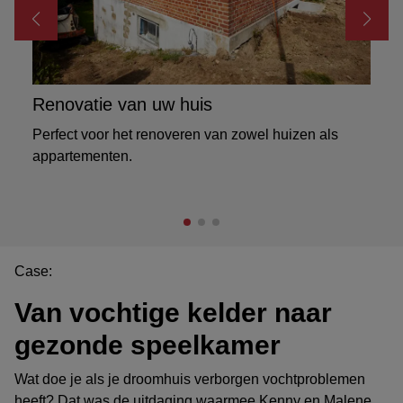
Renovatie van uw huis
K
Perfect voor het renoveren van zowel huizen als
I
appartementen.
Case:
Van vochtige kelder naar
gezonde speelkamer
Wat doe je als je droomhuis verborgen vochtproblemen
heeft? Dat was de uitdaging waarmee Kenny en Malene