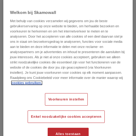
ademhalingsziekten veroorzaken.
Welkom bij Skamowall
De waarde van uw huis:
Vocht en schimmel
Met behulp van cookies verzamelen wij gegevens om jou de beste
beschadigen uw muren en uw huis. Vroegtijdig
gebruikerservaring op onze website te bieden, om herhaalde bezoeken en
handelen kan u grote reparatierekeningen besparen –
voorkeuren te herkennen en om het internetverkeer te meten en te
analyseren. Door het accepteren van alle cookies of een deel daarvan stel je
hoe langer u wacht, hoe meer het probleem zich
ons in staat om bezoekersgedrag te analyseren, functies voor sociale media
verspreidt.
aan te bieden en deze informatie te delen met onze reclame- en
analysepartners om je advertenties en inhoud te presenteren die aansluiten bij
jouw interesses. Als je niet al onze cookies accepteert, gebruiken we alleen
Energieverbruik:
Een stabiele binnentemperatuur
strikt noodzakelijke cookies die essentieel zijn voor het functioneren van de
voorkomt koude, vochtige muren en vermindert zowel
website of de cookies die door jou zijn geaccepteerd (via Voorkeuren
instellen). Je kunt jouw voorkeuren voor cookies op elk moment aanpassen.
het risico op schimmel en vermindert het
Raadpleeg ons Cookiebeleid voor meer informatie over de manier waarop wij
energieverbruik.
cookies gebruiken.
Het goede nieuws is dat je het probleem eenvoudig kunt
Voorkeuren instellen
oplossen – SkamoWall bied je effectieve, langdurige
bescherming voor zowel je huis als het binnenklimaat.
Enkel noodzakelijke cookies accepteren
Alles toestaan