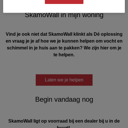
SkamoWall in mijn woning
Vind je ook niet dat SkamoWall klinkt als Dé oplossing
en vraag je je af hoe we je kunnen helpen om vocht en
schimmel in je huis aan te pakken? We zijn hier om je
te helpen.
Laten we je helpen
Begin vandaag nog
SkamoWall ligt op voorraad bij een dealer bij u in de
buurt!