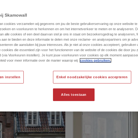
retning A/S
ij Skamowall
an cookies verzamelen wij gegevens om jou de beste gebruikerservaring op onze website te
zoeken en voorkeuren te herkennen en om het internetverkeer te meten en te analyseren. D
n alle cookies of een deel daarvan stel je ons in staat om bezoekersgedrag te analyseren, f
a aan te bieden en deze informatie te delen met onze reclame- en analysepartners om je adve
senteren die aansluiten bij jouw interesses. Als je niet al onze cookies accepteert, gebruiken w
 cookies die essentieel zijn voor het functioneren van de website of de cookies die door jou z
 (via Voorkeuren instellen). Je kunt jouw voorkeuren voor cookies op elk moment aanpass
leid voor meer informatie over de manier waarop wij
cookies gebruiken.
en instellen
Enkel noodzakelijke cookies accepteren
Alles toestaan