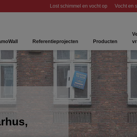
Lost schimmel en vocht op
Vocht en 
V
amoWall
Referentieprojecten
Producten
v
rhus,