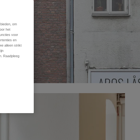
 bieden, om
oor het
uncties voor
rtenties en
e alleen strikt
ijn
en. Raadpleeg