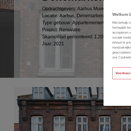
Opdrachtgevers: Aarhus Murer & Tømrerfor
Welkom b
Locatie: Aarhus, Denemarken
Type gebouw: Appartementencomplex
Met behulp v
herhaalde be
Project: Renovatie
accepteren va
SkamoWall gemonteerd: 1.200 m²
sociale medi
inhoud te pre
Jaar: 2021
noodzakelijke
geaccepteerd
ons Cookiebe
Voorkeur