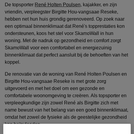
De topsporter
René Holten Poulsen
, kajakker, en zijn
vriendin, verpleegster Birgitte Hou-vangsaae Reseke,
hebben net hun huis grondig gerenoveerd. Op zoek naar
een optimaal binnenklimaat dat René's topprestaties kon
ondersteunen, koos het stel voor SkamoWall in hun
woning. Met de nadruk op gezondheid en comfort zorgt
SkamoWall voor een comfortabel en energiezuinig
binnenklimaat dat perfect aansluit bij de behoeften van het
koppel.
De renovatie van de woning van René Holten Poulsen en
Birgitte Hou-vangsaae Reseke is met grote zorg
uitgevoerd en met het doel om een gezonde en
comfortabele woonomgeving te creëren. Als topsporter en
verpleegkundige zijn zowel René als Birgitte zich met
name bewust van het belang van een goed binnenklimaat,
omdat het zowel de fysieke als de geestelijke gezondheid
kan beïnvloeden.