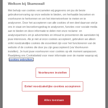
Welkom bij Skamowall
Voorkeuren instellen
Met behulp van cookies verzamelen wij gegevens om jou de beste
gebruikerservaring op onze website te bieden, om herhaalde bezoeken en
voorkeuren te herkennen en om het internetverkeer te meten en te
analyseren. Door het accepteren van alle cookies of een deel daarvan stel je
ons in staat om bezoekersgedrag te analyseren, functies voor sociale media
aan te bieden en deze informatie te delen met onze reclame- en
Voorheen:
analysepartners om je advertenties en inhoud te presenteren die aansluiten bij
jouw interesses. Als je niet al onze cookies accepteert, gebruiken we alleen
strikt noodzakelijke cookies die essentieel zijn voor het functioneren van de
Een kelder met een ongezond en problematisch
website of de cookies die door jou zijn geaccepteerd (via Voorkeuren
binnenklimaat, wat zowel fysiek als mentaal van invloed is
instellen). Je kunt jouw voorkeuren voor cookies op elk moment aanpassen.
op het koppel.
Raadpleeg ons Cookiebeleid voor meer informatie over de manier waarop wij
cookies gebruiken.
Voorkeuren instellen
Oplossing:
Het koppel koos ervoor om SkamoWall te installeren.
Enkel noodzakelijke cookies accepteren
Alles toestaan
Erna: