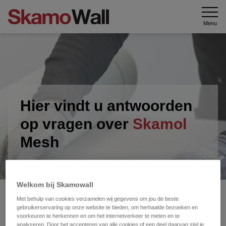
Menu
Hier vindt u antwoorden
op vragen over
Skamol
Mesh
Welkom bij Skamowall
Met behulp van cookies verzamelen wij gegevens om jou de beste
Wat is Skamol Mesh?
gebruikerservaring op onze website te bieden, om herhaalde bezoeken en
voorkeuren te herkennen en om het internetverkeer te meten en te
Skamol Mesh
is een versterkingsgaas dat alleen wordt
analyseren. Door het accepteren van alle cookies of een deel daarvan stel je