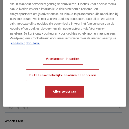
gebruikt bij het monteren van SkamoWall in gebouwen
ons in staat om bezoekersgedrag te analyseren, functies voor sociale media
die worden blootgesteld aan veel grote trillingen, zoals
Van welk materiaal is Skamol Mesh gemaakt?
aan te bieden en deze informatie te delen met onze reclame- en
analysepartners om je advertenties en inhoud te presenteren die aansluiten bij
spoorwegen.
jouw interesses. Als je niet al onze cookies accepteert, gebruiken we alleen
Skamol Mesh
is gemaakt van glasvezel.
strikt noodzakelijke cookies die essentieel zijn voor het functioneren van de
website of de cookies die door jou zijn geaccepteerd (via Voorkeuren
instellen). Je kunt jouw voorkeuren voor cookies op elk moment aanpassen.
Raadpleeg ons Cookiebeleid voor meer informatie over de manier waarop wij
cookies gebruiken.
Bepaal je hoe Skamol Mesh
moet worden toegepast?
Voorkeuren instellen
Neem contact op om wapening en laagopbouw af te
Enkel noodzakelijke cookies accepteren
stemmen
Alles toestaan